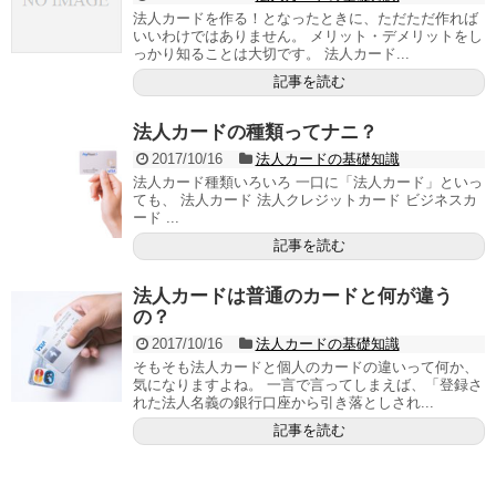
法人カードを作る！となったときに、ただただ作れば
いいわけではありません。 メリット・デメリットをし
っかり知ることは大切です。 法人カード...
記事を読む
法人カードの種類ってナニ？
2017/10/16
法人カードの基礎知識
法人カード種類いろいろ 一口に「法人カード」といっ
ても、 法人カード 法人クレジットカード ビジネスカ
ード ...
記事を読む
法人カードは普通のカードと何が違う
の？
2017/10/16
法人カードの基礎知識
そもそも法人カードと個人のカードの違いって何か、
気になりますよね。 一言で言ってしまえば、「登録さ
れた法人名義の銀行口座から引き落としされ...
記事を読む